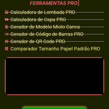
F
E
R
R
A
M
E
N
T
A
S
P
R
O
|
Calculadora de Lombada PRO
Calculadora de Capa PRO
Gerador de Modelo Miolo Canva
Gerador de Código de Barras PRO
Gerador de QR Code PRO
Comparador Tamanho Papel Padrão PRO