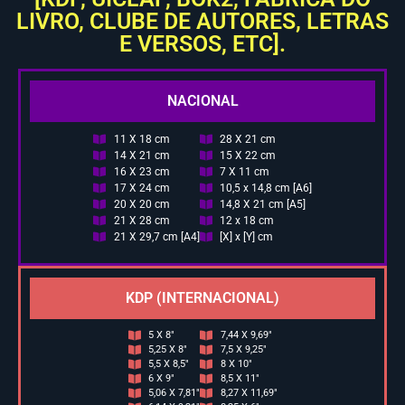
LIVRO, CLUBE DE AUTORES, LETRAS
E VERSOS, ETC].
NACIONAL
11 X 18 cm
28 X 21 cm
14 X 21 cm
15 X 22 cm
16 X 23 cm
7 X 11 cm
17 X 24 cm
10,5 x 14,8 cm [A6]
20 X 20 cm
14,8 X 21 cm [A5]
21 X 28 cm
12 x 18 cm
21 X 29,7 cm [A4]
[X] x [Y] cm
KDP (INTERNACIONAL)
5 X 8"
7,44 X 9,69"
5,25 X 8"
7,5 X 9,25"
5,5 X 8,5"
8 X 10"
6 X 9"
8,5 X 11"
5,06 X 7,81"
8,27 X 11,69"