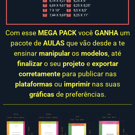
6,14 X 9,21"
8,25 X 6"
6,69 X 9,61"
8,25 X 8,25"
7 X 10"
8,5 X 8,5"
7,44 X 9,69"
8,25 X 11"
Com esse
MEGA PACK
você
GANHA
um
pacote de
AULAS
que vão desde a te
ensinar
manipular
os
modelos
, até
finalizar
o seu
projeto
e
exportar
corretamente
para publicar nas
plataformas
ou
imprimir
nas suas
gráficas
de preferências.