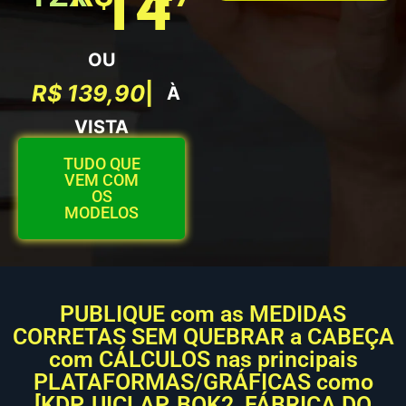
14
OU
R
$
1
3
9
,
9
0
|
À
VISTA
TUDO QUE
VEM COM
OS
MODELOS
PUBLIQUE com as MEDIDAS
CORRETAS SEM QUEBRAR a CABEÇA
com CÁLCULOS nas principais
PLATAFORMAS/GRÁFICAS como
[KDP, UICLAP, BOK2, FÁBRICA DO