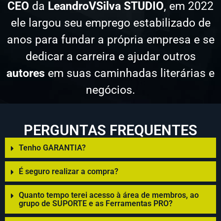
CEO
da
LeandroVSilva STUDIO
, em 2022
ele largou seu emprego estabilizado de
anos para fundar a própria empresa e se
dedicar a carreira e ajudar outros
autores
em suas caminhadas literárias e
negócios.
PERGUNTAS FREQUENTES
Tenho GARANTIA?
É seguro realizar a compra?
Quanto tempo terei acesso à área de membros, ao
grupo de SUPORTE e as Ferramentas PRO?