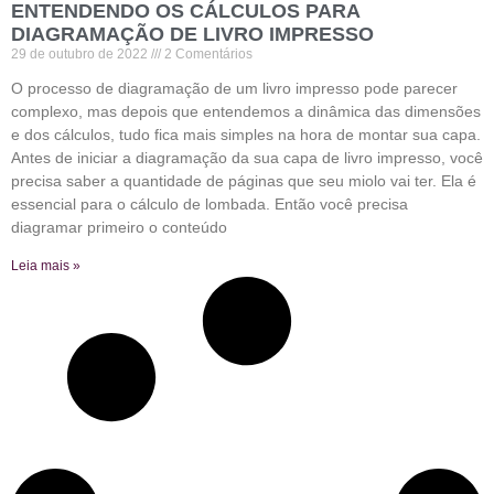
ENTENDENDO OS CÁLCULOS PARA
DIAGRAMAÇÃO DE LIVRO IMPRESSO
29 de outubro de 2022
2 Comentários
O processo de diagramação de um livro impresso pode parecer
complexo, mas depois que entendemos a dinâmica das dimensões
e dos cálculos, tudo fica mais simples na hora de montar sua capa.
Antes de iniciar a diagramação da sua capa de livro impresso, você
precisa saber a quantidade de páginas que seu miolo vai ter. Ela é
essencial para o cálculo de lombada. Então você precisa
diagramar primeiro o conteúdo
Leia mais »