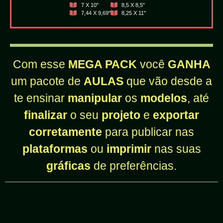
7 X 10"
8,5 X 8,5"
7,44 X 9,69"
8,25 X 11"
Com esse
MEGA PACK
você
GANHA
um pacote de
AULAS
que vão desde a
te ensinar
manipular
os
modelos
, até
finalizar
o seu
projeto
e
exportar
corretamente
para publicar nas
plataformas
ou
imprimir
nas suas
gráficas
de preferências.