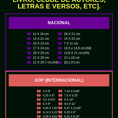
LETRAS E VERSOS, ETC].
NACIONAL
11 X 18 cm
28 X 21 cm
14 X 21 cm
15 X 22 cm
16 X 23 cm
7 X 11 cm
17 X 24 cm
10,5 x 14,8 cm [A6]
20 X 20 cm
14,8 X 21 cm [A5]
21 X 28 cm
12 x 18 cm
21 X 29,7 cm [A4]
[X] x [Y] cm
KDP (INTERNACIONAL)
5 X 8"
7,44 X 9,69"
5,25 X 8"
7,5 X 9,25"
5,5 X 8,5"
8 X 10"
6 X 9"
8,5 X 11"
5,06 X 7,81"
8,27 X 11,69"
6,14 X 9,21"
8,25 X 6"
6,69 X 9,61"
8,25 X 8,25"