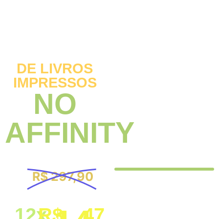
MEGA PACK DE
MODELOS
PARA
DIAGRAMAÇÃO
DE LIVROS
IMPRESSOS
NO
AFFINITY
R$ 297,90
DE
POR
12x
R$
,47