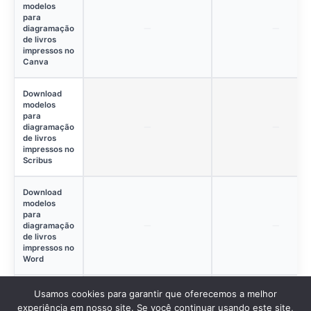
modelos
para
diagramação
de livros
impressos no
Canva
Download
modelos
para
diagramação
de livros
impressos no
Scribus
Download
modelos
para
diagramação
de livros
impressos no
Word
Download
Usamos cookies para garantir que oferecemos a melhor
pautas de
experiência em nosso site. Se você continuar usando este site,