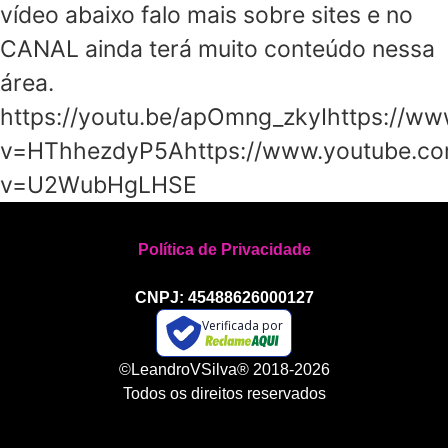
vídeo abaixo falo mais sobre sites e no
CANAL ainda terá muito conteúdo nessa
área.
https://youtu.be/apOmng_zkyIhttps://w
v=HThhezdyP5Ahttps://www.youtube.c
v=U2WubHgLHSE
Política de Privacidade
CNPJ: 45488626000127
Verificada por
©LeandroVSilva® 2018-2026
Todos os direitos reservados