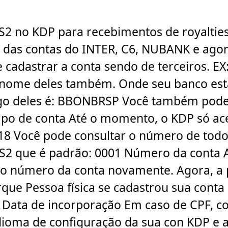
2 no KDP para recebimentos de royalties
 das contas do INTER, C6, NUBANK e ago
adastrar a conta sendo de terceiros. EX: 
nome deles também. Onde seu banco está l
igo deles é: BBONBRSP Você também pode 
po de conta Até o momento, o KDP só ace
 218 Você pode consultar o número de t
2 que é padrão: 0001 Número da conta Aq
re o número da conta novamente. Agora, a
que Pessoa física se cadastrou sua conta
 Data de incorporação Em caso de CPF, c
dioma de configuração da sua con KDP e 