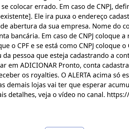
á se colocar errado. Em caso de CNPJ, def
existente]. Ele ira puxa o endereço cadas
a de abertura da sua empresa. Nome do c
ta bancária. Em caso de CNPJ coloque a 
ue o CPF e se está como CNPJ coloque o 
 da pessoa que esteja cadastrando a cont
icar em ADICIONAR Pronto, conta cadastra
 receber os royalties. O ALERTA acima só 
 demais lojas vai ter que esperar acumula
ais detalhes, veja o vídeo no canal. http