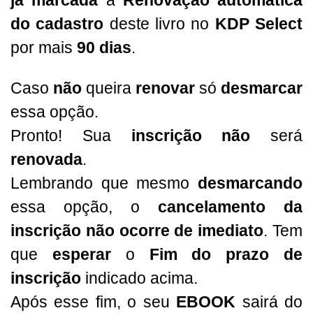
já marcada
a
Renovação automática
do cadastro
deste livro no
KDP Select
por mais
90 dias
.
Caso
não
queira
renovar
só
desmarcar
essa opção.
Pronto! Sua
inscrição não
será
renovada
.
Lembrando que mesmo
desmarcando
essa opção, o
cancelamento da
inscrição não ocorre de imediato
. Tem
que
esperar
o
Fim do prazo de
inscrição
indicado acima.
Após esse fim, o seu
EBOOK
sairá do