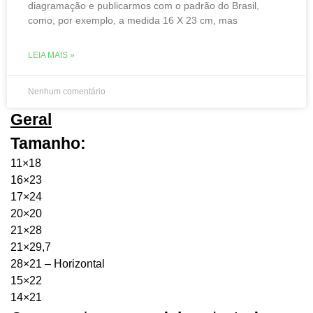
diagramação e publicarmos com o padrão do Brasil,
como, por exemplo, a medida 16 X 23 cm, mas
LEIA MAIS »
Nenhum comentário
Geral
Tamanho:
11×18
16×23
17×24
20×20
21×28
21×29,7
28×21 – Horizontal
15×22
14×21