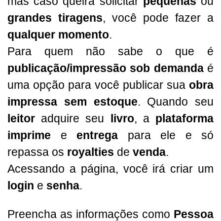
mas caso queira solicitar
pequenas
ou
grandes tiragens
, você pode fazer a
qualquer momento
.
Para quem não sabe o que é
publicação/impressão sob demanda
é
uma opção para você publicar sua
obra
impressa sem estoque
. Quando seu
leitor
adquire seu
livro
, a
plataforma
imprime
e
entrega
para ele e só
repassa os
royalties
de
venda
.
Acessando a página, você irá criar um
login
e
senha
.
Preencha as informações como
Pessoa