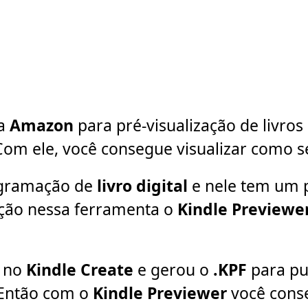
da
Amazon
para pré-visualização de livro
 Com ele, você consegue visualizar como 
gramação de
livro digital
e nele tem um p
ação nessa ferramenta o
Kindle Previewe
ê no
Kindle Create
e gerou o
.KPF
para pu
. Então com o
Kindle Previewer
você cons