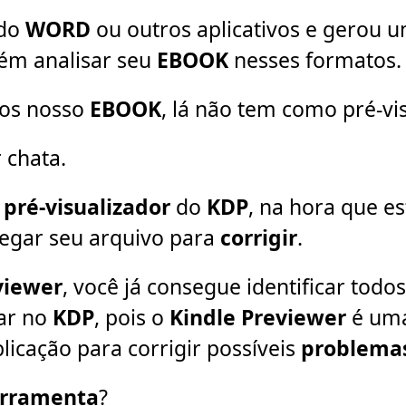
 do
WORD
ou outros aplicativos e gerou 
ém analisar seu
EBOOK
nesses formatos.
os nosso
EBOOK
, lá não tem como pré-vis
 chata.
o
pré-visualizador
do
KDP
, na hora que es
pegar seu arquivo para
corrigir
.
viewer
, você já consegue identificar todo
zar no
KDP
, pois o
Kindle Previewer
é uma
icação para corrigir possíveis
problema
erramenta
?