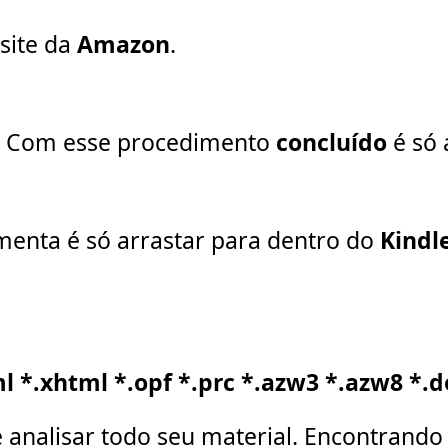
site da
Amazon
.
. Com esse procedimento
concluído
é só 
menta é só arrastar para dentro do
Kindl
l *.xhtml *.opf *.prc *.azw3 *.azw8 *.d
 analisar todo seu material. Encontrando