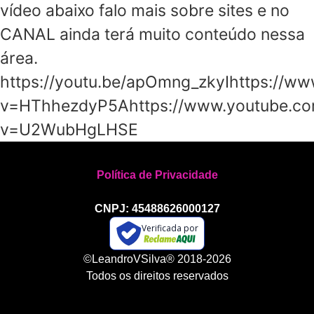
vídeo abaixo falo mais sobre sites e no
CANAL ainda terá muito conteúdo nessa
área.
https://youtu.be/apOmng_zkyIhttps://w
v=HThhezdyP5Ahttps://www.youtube.c
v=U2WubHgLHSE
Política de Privacidade
CNPJ: 45488626000127
Verificada por
©LeandroVSilva® 2018-2026
Todos os direitos reservados