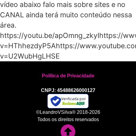
vídeo abaixo falo mais sobre sites e no
CANAL ainda terá muito conteúdo nessa
área.
https://youtu.be/apOmng_zkyIhttps://w
v=HThhezdyP5Ahttps://www.youtube.c
v=U2WubHgLHSE
Política de Privacidade
CNPJ: 45488626000127
Verificada por
©LeandroVSilva® 2018-2026
Todos os direitos reservados